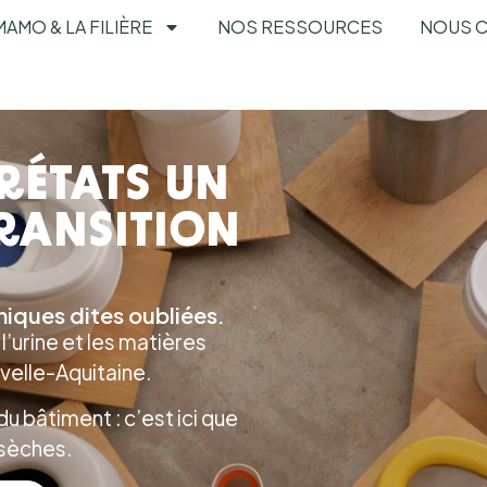
MAMO & LA FILIÈRE
NOS RESSOURCES
NOUS 
RÉTATS UN
TRANSITION
niques dites oubliées.
l’urine et les matières
velle-Aquitaine.
du bâtiment : c’est ici que
 sèches.