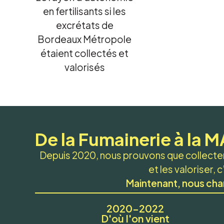
en fertilisants si les
excrétats de
Bordeaux Métropole
étaient collectés et
valorisés
De la Fumainerie à la
Depuis 2020, nous prouvons que collecter 
et les valoriser, 
Maintenant, nous cha
2020–2022
D'où l'on vient