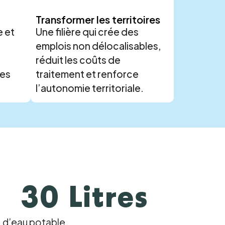
Transformer les territoires
e et
Une filière qui crée des
emplois non délocalisables,
réduit les coûts de
les
traitement et renforce
l’autonomie territoriale.
30 Litres
d’eau potable