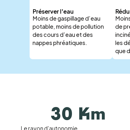
Préserver l'eau
Rédui
Moins de gaspillage d’eau
Moins
potable, moins de pollution
de pr
des cours d’eau et des
incin
nappes phréatiques.
les d
que de
30 Km
Le rayon d’autonomie