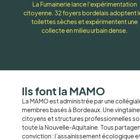
La Fumainerie lance l’expérimentation
citoyenne. 32 foyers bordelais adoptent l
toilettes sèches et expérimentent une
collecte en milieu urbain dense.
Ils font la MAMO
La MAMO est administrée par une collégial
membres basés à Bordeaux. Une vingtaine
citoyens et structures professionnelles son
toute la Nouvelle-Aquitaine. Tous partag
conviction : l’assainissement écologique et