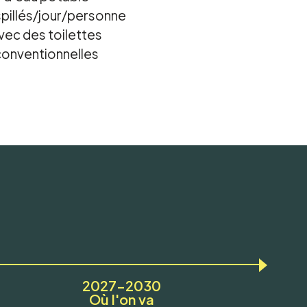
pillés/jour/personne
vec des toilettes
conventionnelles
2027–2030
Où l'on va