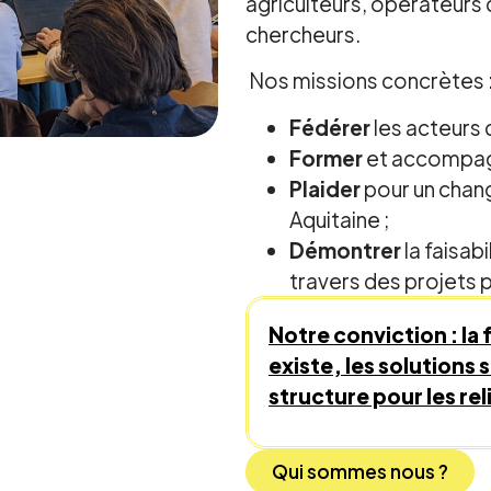
agriculteurs, opérateurs 
chercheurs.
Nos missions concrètes 
Fédérer
les acteurs de
Former
et accompagn
Plaider
pour un chan
Aquitaine ;
Démontrer
la faisab
travers des projets p
Notre conviction : la 
existe, les solutions 
structure pour les rel
Qui sommes nous ?