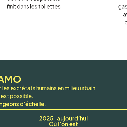
finit dans les toilettes
gas
a
 MAMO
les excrétats humains en milieu urbain
c’est possible.
ngeons d’échelle.
2025–aujourd’hui
Où l'on est