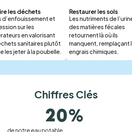
re les déchets
Restaurer les sols
 d’enfouissement et
Les nutriments de l’urin
ession sur les
des matières fécales
érateurs en valorisant
retournent là où ils
échets sanitaires plutôt
manquent, remplaçant 
 les jeter à la poubelle.
engrais chimiques.
Chiffres Clés
20%
de notre eau potable