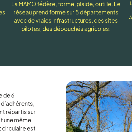
L
La MAMO fédère, forme, plaide, outille. Le
es
réseau prend forme sur 5 départements
A
avec de vraies infrastructures, des sites
pilotes, des débouchés agricoles.
e de 6
 d’adhérents,
t répartis sur
ent une même
 circulaire est