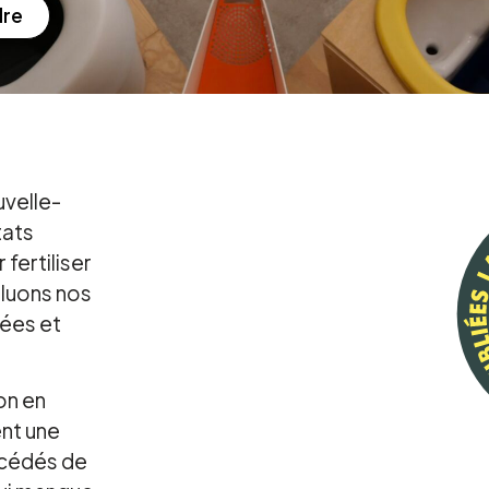
dre
uvelle-
tats
fertiliser
lluons nos
sées et
on en
nt une
océdés de