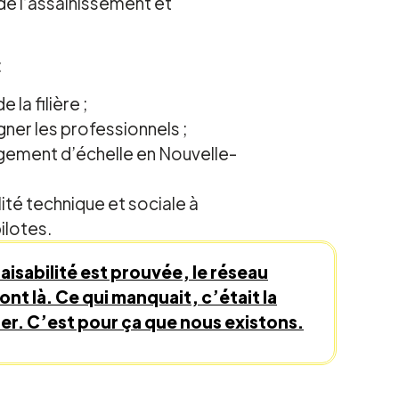
de l’assainissement et
:
 la filière ;
er les professionnels ;
gement d’échelle en Nouvelle-
ilité technique et sociale à
ilotes.
faisabilité est prouvée, le réseau
sont là. Ce qui manquait, c’était la
ier. C’est pour ça que nous existons.