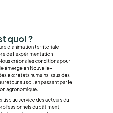
t quoi ?
e d’animation territoriale
ère de l’expérimentation
 Nous créons les conditions pour
ble émerge en Nouvelle-
e des excrétats humains issus des
au retour au sol, en passant par le
ation agronomique.
tise au service des acteurs du
, professionnels du bâtiment,